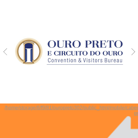
/home/storage/8/f9/81/ouropreto302/public_html/mobile/cabe
o