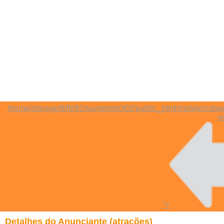
/home/storage/8/f9/81/ouropreto302/public_html/mobile/cabe
o
">
Detalhes do Anunciante (atrações)