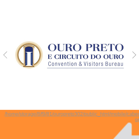
/home/storage/8/f9/81/ouropreto302/public_html/mobile/cabe
o