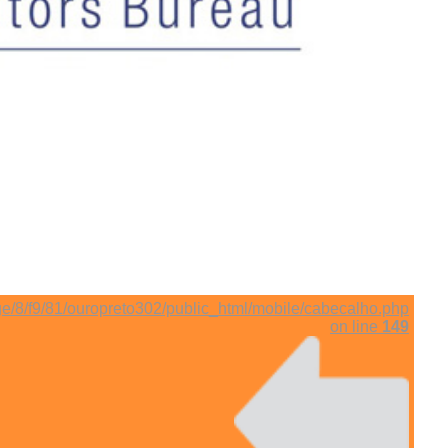
e/8/f9/81/ouropreto302/public_html/mobile/cabecalho.php
on line
149